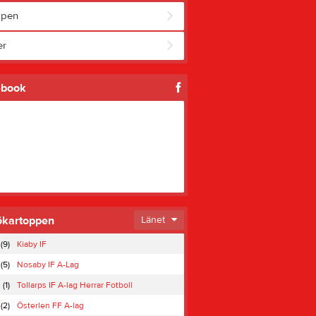
ppen
er
ebook
ökartoppen
Länet
(9)
Kiaby IF
(5)
Nosaby IF A-Lag
(1)
Tollarps IF A-lag Herrar Fotboll
(2)
Österlen FF A-lag