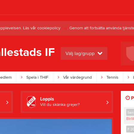
upplevelsen. Läs vår cookiepolicy
här
. Genom att fortsätta använda tjän
llestads IF
Nästa match för Seniorlag Herrar
Välj lag/grupp
KSF Prespa Birlik
9 aug, 13:00
Bäckagårds IP Plan 2
medlem
Spela i THIF
Vår värdegrund
Tennis
P
Loppis
Vill du skänka grejer?
Seni
Birli
F 2