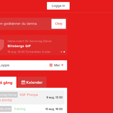
Logga in
sten godkänner du denna.
Okej
Nästa match för Seniorlag Damer
Billeberga GIF
16 aug, 16:00
Tornavallen A-plan
Loppis
Mer
Huvudmeny
Kalender
å gång
Länkar
Kontakt
KSF Prespa
orlag Herrar
9 aug, 13:00
Styrelse
k (borta)
Sponsorer
Träning
10 aug, 18:00
018-2019
Bilder