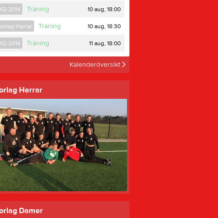
Kalender
Träning
10 aug, 18:00
012-2014
Gästbok
Träning
10 aug, 18:30
orlag Herrar
Dokument
Träning
11 aug, 18:00
012-2014
Fritidskortet
Kalenderöversikt
orlag Herrar
 Sandby IF - THIF, Lördag 30/5, kl.16.
Truppen
0
Serier
orlag Damer