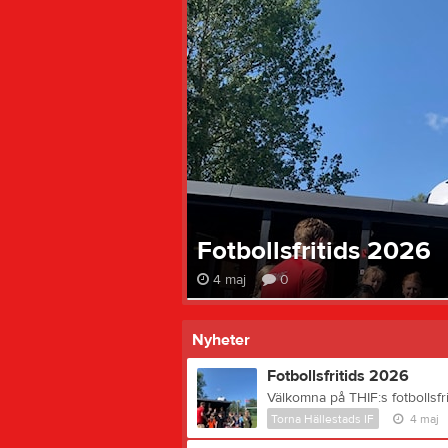
Fotbollsfritids 2026
4 maj
0
Nyheter
Fotbollsfritids 2026
Torna Hällestads IF
4 maj