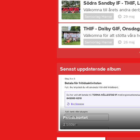
Södra Sandby IF - THIF, L
Seniorlag Herrar
29 maj
THIF - Dalby GIF, Onsdag
Välkomna för att stötta våra h
Seniorlag Herrar
26 maj
Senast uppdaterade album
Fritidskortet
2 bilder