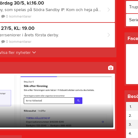
ördag 30/5, kl.16.00
Tru
Välkomna till årets andra derby, som spelas på Södra Sandby IP. Kom och heja på våra pågar!!
0
kommentarer
Seri
 27/5, KL: 19.00
errseniorer i årets första derby.
Fac
0
kommentarer
Visa fler nyheter
Bes
1.
2.
3.
4.