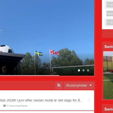
F 2
Seni
F 2
Seni
Södra
29 maj
Klubbnyheter
Välkomna på THIF:s fotbollsfritids 2026! I juni efter skolan slutat är det dags för årets höjdpunkt på Tornavallen. För vi vet inte ens vilken gång i ordningen anordnar vi i THIF vårt populära Fotbollsfritids. Det utlovas lekar, vattenkrig och självklart massor med fotboll! Var: Tornavallen När: V. 25, 15 - 18 juni Tid: Kl. 14.00-17.00 För vem: 7–11 år (man behöver inte vara medlem i THIF eller spela fotboll) Pris: 500 kr för fyra dagar (130 kr /dag) Barnen hämtas av ledare på Torna Hällestads fritids kl. 13:30 eller så kommer de direkt till Tornavallen kl 14. Först blir det mellis och sen drar aktiviteterna igång. Man ska komma ombytt och får gärna ha med sig en vattenflaska. På torsdagen avslutas fotbollsfritids med ett traditionsenligt vattenkrig - ta med badkläder och vattenpistoler. Om du får problem vid anmälan, t ex att knappen för att skicka in inte går att klicka på så beror det oftast på något problem i formuläret. Det kan t ex vara att man missat att fylla i ett obligatoriskt fält (de är markerade med en *), det kan också vara att man angett samma e-post på sig själv som på barnet. Det är också lätt att missa att man måste svara ja eller nej på frågan om det är ok att visa bilder på barnet på vår hemsida och sociala medier. Om du testat allt och ändå har problem, eller han andra frågor eller funderingar, maila fotbollsfritids@thif.se. OBS! Precis som förra året är fritids i Torna Hällestad stängt de två första dagarna, förhoppningsvis kan ni föräldrar turas om att hämta barnen som är i Dalby. Anmälan görs på https://camp.laget.se/thif/fotbollsfritids.
0
kommentarer
Seni